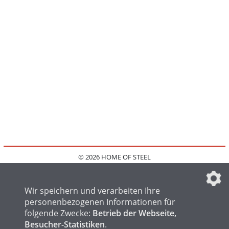
© 2026 HOME OF STEEL
HOME
KONTAKT
MEDIADATEN
DATENSCHUTZ
IMPRESSUM
FAQ
DATENSCHUTZEINSTELLUNGEN
Wir speichern und verarbeiten Ihre
personenbezogenen Informationen für
folgende Zwecke:
Betrieb der Webseite,
Besucher-Statistiken
.