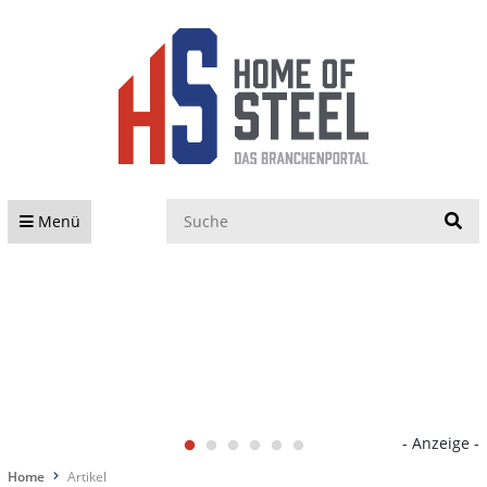
S
Menü
- Anzeige -
Home
Artikel