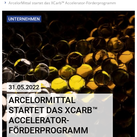
ArcelorMittal startet das XCarb™ Accelerator-Förderprogramm
UNTERNEHMEN
31.05.2022
ARCELORMITTAL
STARTET DAS XCARB™
ACCELERATOR-
FÖRDERPROGRAMM