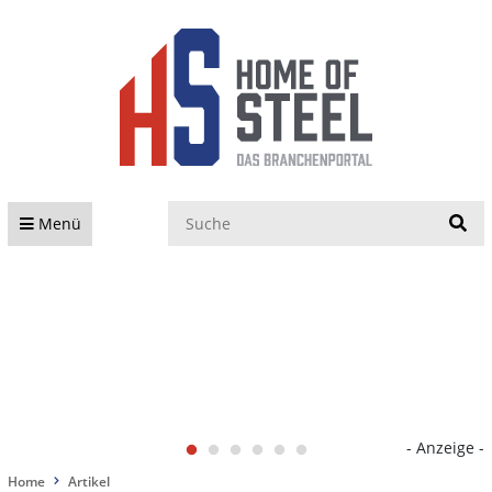
S
Menü
- Anzeige -
Home
Artikel