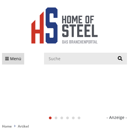
S
Menü
- Anzeige -
Home
Artikel