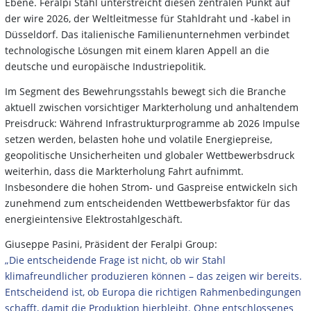
Ebene. Feralpi Stahl unterstreicht diesen zentralen Punkt auf
der wire 2026, der Weltleitmesse für Stahldraht und -kabel in
Düsseldorf. Das italienische Familienunternehmen verbindet
technologische Lösungen mit einem klaren Appell an die
deutsche und europäische Industriepolitik.
Im Segment des Bewehrungsstahls bewegt sich die Branche
aktuell zwischen vorsichtiger Markterholung und anhaltendem
Preisdruck: Während Infrastrukturprogramme ab 2026 Impulse
setzen werden, belasten hohe und volatile Energiepreise,
geopolitische Unsicherheiten und globaler Wettbewerbsdruck
weiterhin, dass die Markterholung Fahrt aufnimmt.
Insbesondere die hohen Strom- und Gaspreise entwickeln sich
zunehmend zum entscheidenden Wettbewerbsfaktor für das
energieintensive Elektrostahlgeschäft.
Giuseppe Pasini, Präsident der Feralpi Group:
„Die entscheidende Frage ist nicht, ob wir Stahl
klimafreundlicher produzieren können – das zeigen wir bereits.
Entscheidend ist, ob Europa die richtigen Rahmenbedingungen
schafft, damit die Produktion hierbleibt. Ohne entschlossenes