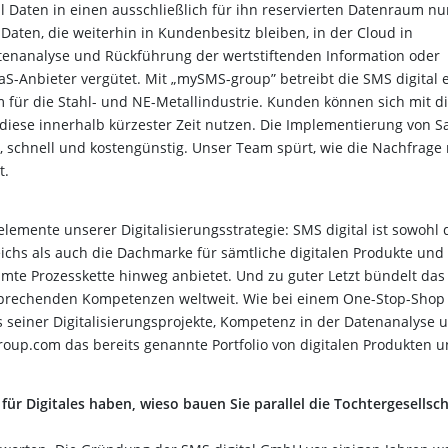
l Daten in einen ausschließlich für ihn reservierten Datenraum nu
Daten, die weiterhin in Kundenbesitz bleiben, in der Cloud in
tenanalyse und Rückführung der wertstiftenden Information oder
aS-Anbieter vergütet. Mit „mySMS-group” betreibt die SMS digital 
orm für die Stahl- und NE-Metallindustrie. Kunden können sich mit d
diese innerhalb kürzester Zeit nutzen. Die Implementierung von S
 schnell und kostengünstig. Unser Team spürt, wie die Nachfrage
t.
lemente unserer Digitalisierungsstrategie: SMS digital ist sowohl 
hs als auch die Dachmarke für sämtliche digitalen Produkte und
amte Prozesskette hinweg anbietet. Und zu guter Letzt bündelt das
prechenden Kompetenzen weltweit. Wie bei einem One-Stop-Shop
es seiner Digitalisierungsprojekte, Kompetenz in der Datenanalyse u
oup.com das bereits genannte Portfolio von digitalen Produkten 
ür Digitales haben, wieso bauen Sie parallel die Tochtergesellsch