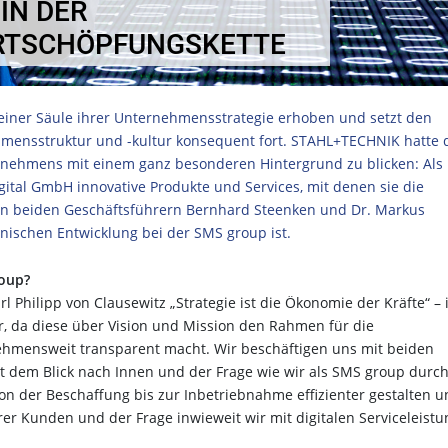
IN DER
RTSCHÖPFUNGSKETTE
 einer Säule ihrer Unternehmensstrategie erhoben und setzt den
hmensstruktur und -kultur konsequent fort. STAHL+TECHNIK hatte 
ternehmens mit einem ganz besonderen Hintergrund zu blicken: Als
gital GmbH innovative Produkte und Services, mit denen sie die
t den beiden Geschäftsführern Bernhard Steenken und Dr. Markus
hnischen Entwicklung bei der SMS group ist.
roup?
rl Philipp von Clausewitz „Strategie ist die Ökonomie der Kräfte“ – i
, da diese über Vision und Mission den Rahmen für die
ehmensweit transparent macht. Wir beschäftigen uns mit beiden
mit dem Blick nach Innen und der Frage wie wir als SMS group durc
on der Beschaffung bis zur Inbetriebnahme effizienter gestalten 
er Kunden und der Frage inwieweit wir mit digitalen Serviceleist