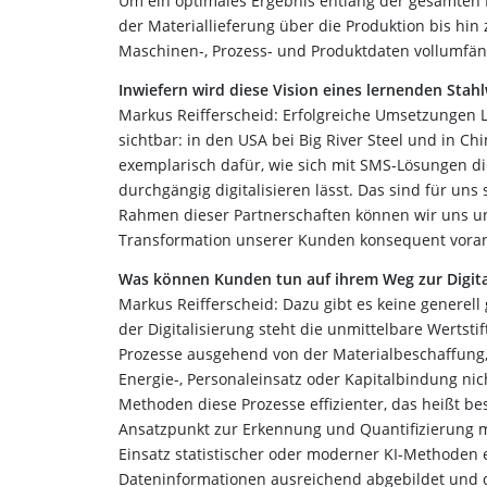
Um ein optimales Ergebnis entlang der gesamten Pr
der Materiallieferung über die Produktion bis hin
Maschinen-, Prozess- und Produktdaten vollumfän
Inwiefern wird diese Vision eines lernenden Stah
Markus Reifferscheid: Erfolgreiche Umsetzungen 
sichtbar: in den USA bei Big River Steel und in 
exemplarisch dafür, wie sich mit SMS-Lösungen di
durchgängig digitalisieren lässt. Das sind für uns
Rahmen dieser Partnerschaften können wir uns un
Transformation unserer Kunden konsequent voran
Was können Kunden tun auf ihrem Weg zur Digita
Markus Reifferscheid: Dazu gibt es keine generell 
der Digitalisierung steht die unmittelbare Wertsti
Prozesse ausgehend von der Materialbeschaffung, d
Energie-, Personaleinsatz oder Kapitalbindung nic
Methoden diese Prozesse effizienter, das heißt be
Ansatzpunkt zur Erkennung und Quantifizierung mö
Einsatz statistischer oder moderner KI-Methoden e
Dateninformationen ausreichend abgebildet und 