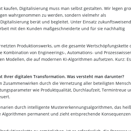
cht kaufen, Digitalisierung muss man selbst gestalten. Wir legen gr
ösungen wahrgenommen zu werden, sondern vielmehr als
igitalisierung berät und begleitet. Unter Einsatz zukunftsweisen
rbeit mit den Kunden maßgeschneiderte und für sie nachhaltig
ernetzten Produktionswerks, um die gesamte Wertschöpfungskette 
ie Kombination von Engineerings-, Automations- und Prozesswisse
n Modellen, die auf modernen KI-Algorithmen aufsetzen. Kurz: Es 
nt Ihrer digitalen Transformation. Was versteht man darunter?
 im Zusammenwirken durch die Vernetzung aller beteiligten Mensc
stungsparameter wie Produktqualität, Durchlaufzeit, Termintreue 
uert.
narien durch intelligente Mustererkennungsalgorithmen, das heiß
nde Algorithmen permanent und zieht entsprechende Konsequenzen