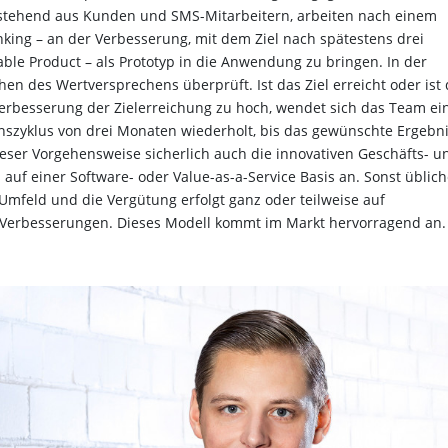
estehend aus Kunden und SMS-Mitarbeitern, arbeiten nach einem
king – an der Verbesserung, mit dem Ziel nach spätestens drei
ble Product – als Prototyp in die Anwendung zu bringen. In der
n des Wertversprechens überprüft. Ist das Ziel erreicht oder ist 
erbesserung der Zielerreichung zu hoch, wendet sich das Team ei
nszyklus von drei Monaten wiederholt, bis das gewünschte Ergebn
ieser Vorgehensweise sicherlich auch die innovativen Geschäfts- u
 auf einer Software- oder Value-as-a-Service Basis an. Sonst üblic
mfeld und die Vergütung erfolgt ganz oder teilweise auf
 Verbesserungen. Dieses Modell kommt im Markt hervorragend an.