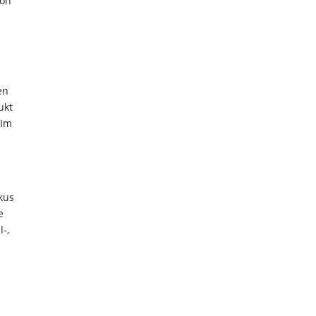
von
en
ukt
 Im
kus
e
-,