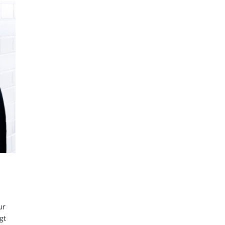
ur
gt