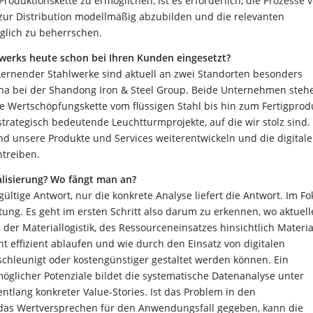
oduktionskette zu ermöglichen, ist es erforderlich, die Prozesse 
 zur Distribution modellmäßig abzubilden und die relevanten
glich zu beherrschen.
lwerks heute schon bei Ihren Kunden eingesetzt?
Lernender Stahlwerke sind aktuell an zwei Standorten besonders
China bei der Shandong Iron & Steel Group. Beide Unternehmen steh
e Wertschöpfungskette vom flüssigen Stahl bis hin zum Fertigprod
 strategisch bedeutende Leuchtturmprojekte, auf die wir stolz sind.
d unsere Produkte und Services weiterentwickeln und die digitale
treiben.
lisierung? Wo fängt man an?
gültige Antwort, nur die konkrete Analyse liefert die Antwort. Im Fo
ftung. Es geht im ersten Schritt also darum zu erkennen, wo aktuell
er Materiallogistik, des Ressourceneinsatzes hinsichtlich Material
ht effizient ablaufen und wie durch den Einsatz von digitalen
schleunigt oder kostengünstiger gestaltet werden können. Ein
glicher Potenziale bildet die systematische Datenanalyse unter
ntlang konkreter Value-Stories. Ist das Problem in den
das Wertversprechen für den Anwendungsfall gegeben, kann die