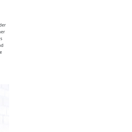
der
ner
is
nd
he