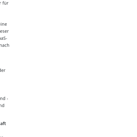
r für
eine
ieser
aaS-
 nach
der
nd -
und
aft