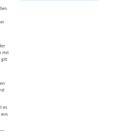
oßen
der
der
n mit
gilt
hen
und
t es
 aus