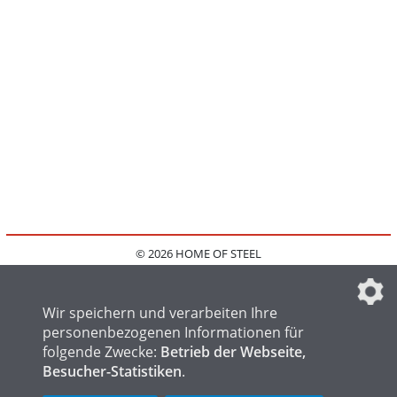
© 2026 HOME OF STEEL
HOME
KONTAKT
MEDIADATEN
DATENSCHUTZ
IMPRESSUM
FAQ
DATENSCHUTZEINSTELLUNGEN
Wir speichern und verarbeiten Ihre
personenbezogenen Informationen für
folgende Zwecke:
Betrieb der Webseite,
Besucher-Statistiken
.
HOME OF WELDING
HOME OF FOUNDRY