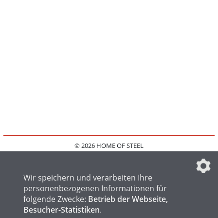
© 2026 HOME OF STEEL
HOME
KONTAKT
MEDIADATEN
DATENSCHUTZ
IMPRESSUM
FAQ
DATENSCHUTZEINSTELLUNGEN
Wir speichern und verarbeiten Ihre
personenbezogenen Informationen für
folgende Zwecke:
Betrieb der Webseite,
Besucher-Statistiken
.
HOME OF WELDING
HOME OF FOUNDRY