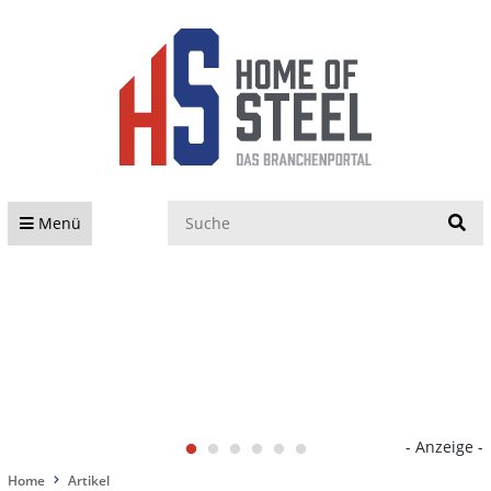
S
Menü
- Anzeige -
Home
Artikel