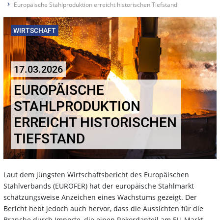
Europäische Stahlproduktion erreicht historischen Tiefstand
WIRTSCHAFT
17.03.2026
EUROPÄISCHE
STAHLPRODUKTION
ERREICHT HISTORISCHEN
TIEFSTAND
Laut dem jüngsten Wirtschaftsbericht des Europäischen
Stahlverbands (EUROFER) hat der europäische Stahlmarkt
schätzungsweise Anzeichen eines Wachstums gezeigt. Der
Bericht hebt jedoch auch hervor, dass die Aussichten für die
Branche durch Importe, die einen Rekordanteil am EU-Markt