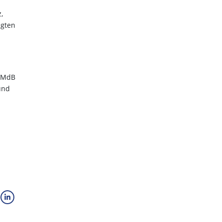
,
igten
k MdB
und