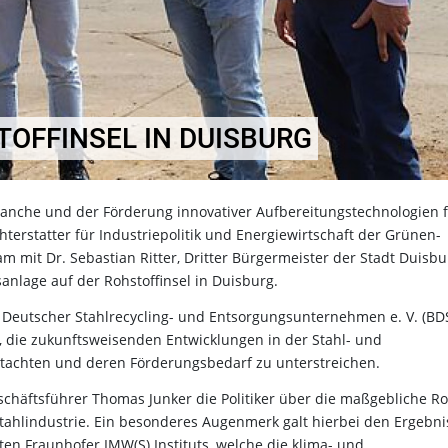
TOFFINSEL IN DUISBURG
branche und der Förderung innovativer Aufbereitungstechnologien 
terstatter für Industriepolitik und Energiewirtschaft der Grünen-
 mit Dr. Sebastian Ritter, Dritter Bürgermeister der Stadt Duisbu
anlage auf der Rohstoffinsel in Duisburg.
Deutscher Stahlrecycling- und Entsorgungsunternehmen e. V. (BD
, die zukunftsweisenden Entwicklungen in der Stahl- und
tachten und deren Förderungsbedarf zu unterstreichen.
chäftsführer Thomas Junker die Politiker über die maßgebliche Ro
Stahlindustrie. Ein besonderes Augenmerk galt hierbei den Ergebn
en Fraunhofer IMW(S) Instituts, welche die klima- und