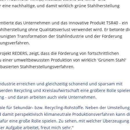
 eine nachhaltige, und damit wirklich grüne Stahlherstellung
entierte das Unternehmen und das innovative Produkt TSR40 - ein
ahlherstellung ohne Qualitätsverlust verwendet wird. Er betonte di
eunigten Transformation der Stahlindustrie und der Förderung
lungsverfahren.
jekt REDERS, zeigt, dass die Förderung von fortschrittlichen
u einer umweltbewussten Produktion von wirklich 'Grünem Stahl'
asierten Stahlherstellungsverfahren.
ndustrie erreichen und gleichzeitig schonend und sparsam mit
rden Recycling und Kreislaufwirtschaft eine größere Rolle spiele
ng - und daran arbeiten auch viele Unternehmen.
iale für Sekundär- bzw. Recycling-Rohstoffe. Neben der Umstellung
 damit perspektivisch klimaneutrale Produktionsverfahren kann d
dafür eine große Rolle spielen. Zu sehen, mit welcher Überzeugung
r Aufgabe arbeitet, freut mich sehr.“