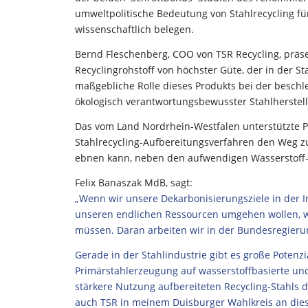
umweltpolitische Bedeutung von Stahlrecycling für
wissenschaftlich belegen.
Bernd Fleschenberg, COO von TSR Recycling, präs
Recyclingrohstoff von höchster Güte, der in der St
maßgebliche Rolle dieses Produkts bei der beschl
ökologisch verantwortungsbewusster Stahlherstel
Das vom Land Nordrhein-Westfalen unterstützte Pro
Stahlrecycling-Aufbereitungsverfahren den Weg z
ebnen kann, neben den aufwendigen Wasserstoff-b
Felix Banaszak MdB, sagt:
„Wenn wir unsere Dekarbonisierungsziele in der I
unseren endlichen Ressourcen umgehen wollen, we
müssen. Daran arbeiten wir in der Bundesregieru
Gerade in der Stahlindustrie gibt es große Potenz
Primärstahlerzeugung auf wasserstoffbasierte und
stärkere Nutzung aufbereiteten Recycling-Stahls 
auch TSR in meinem Duisburger Wahlkreis an diese