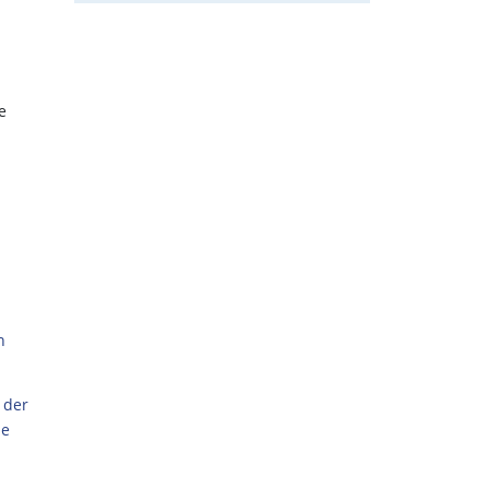
e
n
 der
ie