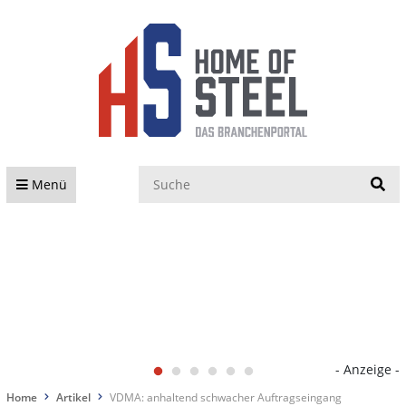
S
Menü
- Anzeige -
Home
Artikel
VDMA: anhaltend schwacher Auftragseingang