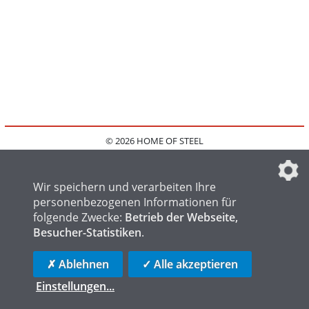
© 2026 HOME OF STEEL
HOME
KONTAKT
MEDIADATEN
DATENSCHUTZ
IMPRESSUM
FAQ
DATENSCHUTZEINSTELLUNGEN
Wir speichern und verarbeiten Ihre
personenbezogenen Informationen für
folgende Zwecke:
Betrieb der Webseite,
Besucher-Statistiken
.
HOME OF WELDING
HOME OF FOUNDRY
HOME OF LOGISTICS
✗ Ablehnen
✓ Alle akzeptieren
Einstellungen
...
die profilschmiede - Internetagentur