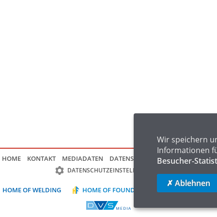
Wir speichern u
Informationen f
HOME
KONTAKT
MEDIADATEN
DATENSCHUTZ
IMPRESSUM
FAQ
Besucher-Statis
DATENSCHUTZEINSTELLUNGEN
✗ Ablehnen
HOME OF WELDING
HOME OF FOUNDRY
HOME OF LOGIST