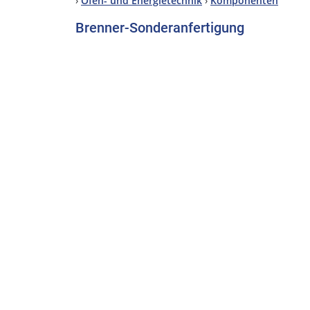
›
Ofen- und Energietechnik
›
Komponenten
Brenner-Sonderanfertigung