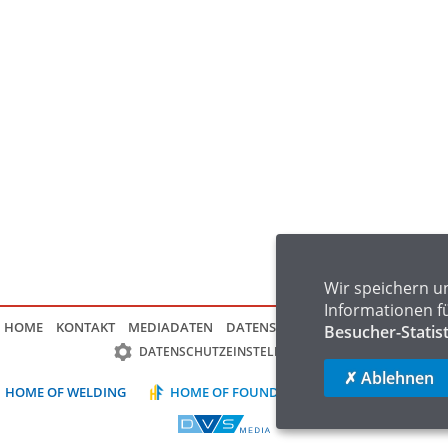
Wir speichern u
Informationen f
HOME
KONTAKT
MEDIADATEN
DATENSCHUTZ
IMPRESSUM
FAQ
Besucher-Statis
DATENSCHUTZEINSTELLUNGEN
✗ Ablehnen
HOME OF WELDING
HOME OF FOUNDRY
HOME OF LOGIST