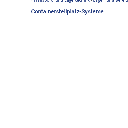
›
Transport- und Lagertechnik
›
Lager- und Berei
Containerstellplatz-Systeme