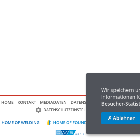
Wir speichern u
Informationen f
HOME
KONTAKT
MEDIADATEN
DATENSCHUTZ
IMPRESSUM
FAQ
Besucher-Statis
DATENSCHUTZEINSTELLUNGEN
✗ Ablehnen
HOME OF WELDING
HOME OF FOUNDRY
HOME OF LOGIST