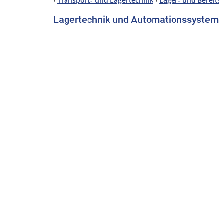
›
Transport- und Lagertechnik
›
Lager- und Berei
Lagertechnik und Automationssysteme