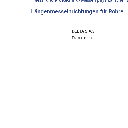
›
Mess- und Prüftechnik
›
Messen physikalischer 
Längenmesseinrichtungen für Rohre
DELTA S.A.S.
Frankreich