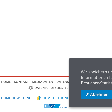
Wir speichern u
Informationen f
HOME
KONTAKT
MEDIADATEN
DATENSCHUTZ
IMPRESSUM
FAQ
Besucher-Statis
DATENSCHUTZEINSTELLUNGEN
✗ Ablehnen
HOME OF WELDING
HOME OF FOUNDRY
HOME OF LOGIST