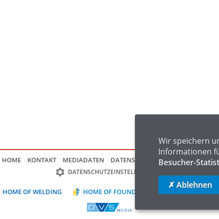
Wir speichern u
Informationen f
HOME
KONTAKT
MEDIADATEN
DATENSCHUTZ
IMPRESSUM
FAQ
Besucher-Statis
DATENSCHUTZEINSTELLUNGEN
✗ Ablehnen
HOME OF WELDING
HOME OF FOUNDRY
HOME OF LOGIST