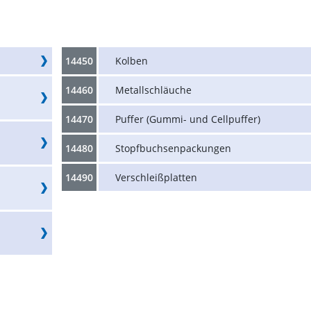
14450
Kolben
14460
Metallschläuche
14470
Puffer (Gummi- und Cellpuffer)
14480
Stopfbuchsenpackungen
14490
Verschleißplatten