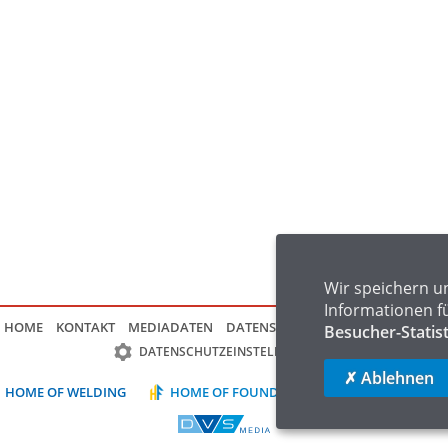
Wir speichern u
Informationen f
HOME
KONTAKT
MEDIADATEN
DATENSCHUTZ
IMPRESSUM
FAQ
Besucher-Statis
DATENSCHUTZEINSTELLUNGEN
✗ Ablehnen
HOME OF WELDING
HOME OF FOUNDRY
HOME OF LOGIST