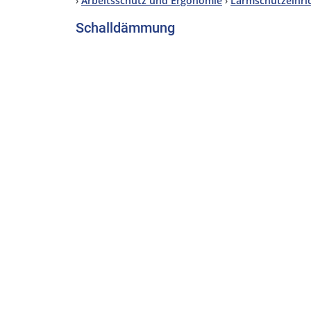
›
Arbeitsschutz und Ergonomie
›
Lärmschutzeinri
Schalldämmung