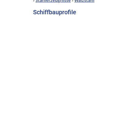
›
Stahlerzeugnisse
›
Walzstahl
Schiffbauprofile