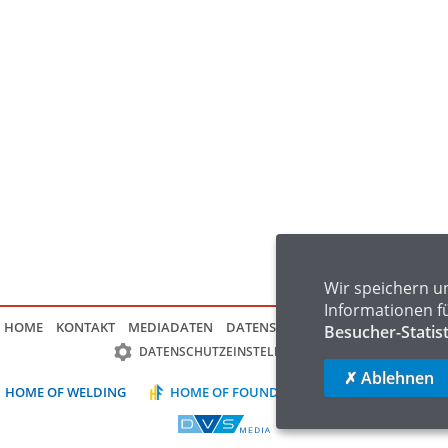
Wir speichern u
Informationen f
HOME
KONTAKT
MEDIADATEN
DATENSCHUTZ
IMPRESSUM
FAQ
Besucher-Statis
DATENSCHUTZEINSTELLUNGEN
✗ Ablehnen
HOME OF WELDING
HOME OF FOUNDRY
HOME OF LOGIST