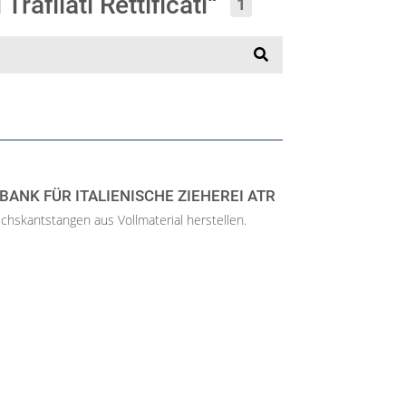
rafilati Rettificati“
1
HBANK FÜR ITALIENISCHE ZIEHEREI ATR
echskantstangen aus Vollmaterial herstellen.