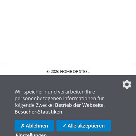
© 2026 HOME OF STEEL
HOME
KONTAKT
MEDIADATEN
DATENSCHUTZ
IMPRESSUM
FAQ
DATENSCHUTZEINSTELLUNGEN
Wir speichern und verarbeiten Ihre
personenbezogenen Informationen für
folgende Zwecke:
Betrieb der Webseite,
Besucher-Statistiken
.
HOME OF WELDING
HOME OF FOUNDRY
HOME OF LOGISTICS
✗ Ablehnen
✓ Alle akzeptieren
Einstellungen
...