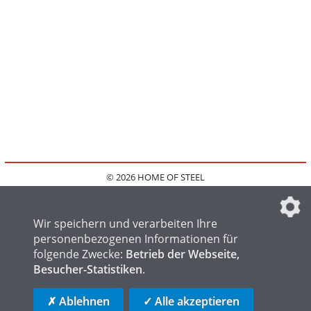
© 2026 HOME OF STEEL
HOME
KONTAKT
MEDIADATEN
DATENSCHUTZ
IMPRESSUM
FAQ
DATENSCHUTZEINSTELLUNGEN
Wir speichern und verarbeiten Ihre
personenbezogenen Informationen für
folgende Zwecke:
Betrieb der Webseite,
Besucher-Statistiken
.
HOME OF WELDING
HOME OF FOUNDRY
HOME OF LOGISTICS
✗ Ablehnen
✓ Alle akzeptieren