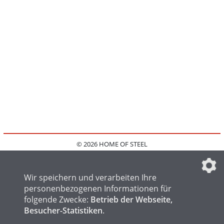
© 2026 HOME OF STEEL
HOME
KONTAKT
MEDIADATEN
DATENSCHUTZ
IMPRESSUM
FAQ
DATENSCHUTZEINSTELLUNGEN
Wir speichern und verarbeiten Ihre
personenbezogenen Informationen für
folgende Zwecke:
Betrieb der Webseite,
Besucher-Statistiken
.
HOME OF WELDING
HOME OF FOUNDRY