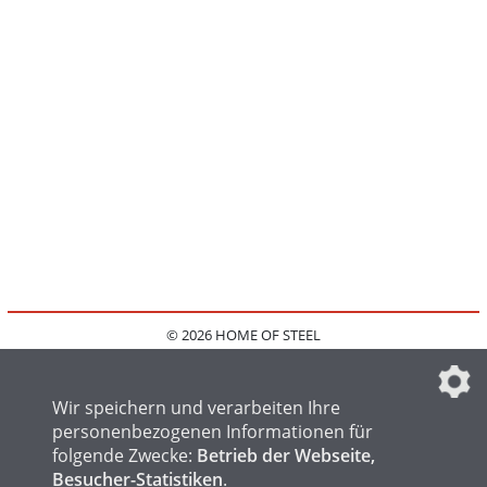
© 2026 HOME OF STEEL
HOME
KONTAKT
MEDIADATEN
DATENSCHUTZ
IMPRESSUM
FAQ
DATENSCHUTZEINSTELLUNGEN
Wir speichern und verarbeiten Ihre
personenbezogenen Informationen für
folgende Zwecke:
Betrieb der Webseite,
Besucher-Statistiken
.