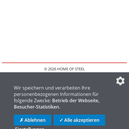
© 2026 HOME OF STEEL
HOME
KONTAKT
MEDIADATEN
DATENSCHUTZ
IMPRESSUM
FAQ
DATENSCHUTZEINSTELLUNGEN
Wir speichern und verarbeiten Ihre
personenbezogenen Informationen für
folgende Zwecke:
Betrieb der Webseite,
Besucher-Statistiken
.
HOME OF WELDING
HOME OF FOUNDRY
HOME OF LOGISTICS
✗ Ablehnen
✓ Alle akzeptieren