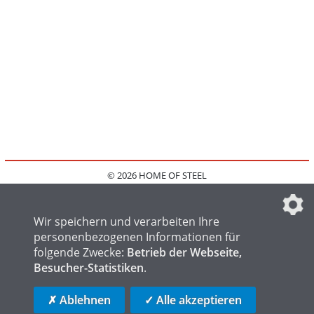
© 2026 HOME OF STEEL
HOME
KONTAKT
MEDIADATEN
DATENSCHUTZ
IMPRESSUM
FAQ
DATENSCHUTZEINSTELLUNGEN
Wir speichern und verarbeiten Ihre
personenbezogenen Informationen für
folgende Zwecke:
Betrieb der Webseite,
Besucher-Statistiken
.
HOME OF WELDING
HOME OF FOUNDRY
HOME OF LOGISTICS
✗ Ablehnen
✓ Alle akzeptieren