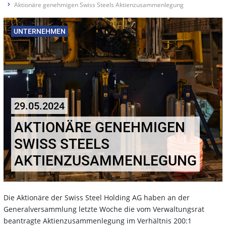
Aktionäre genehmigen Swiss Steels Aktienzusammenlegung
UNTERNEHMEN
29.05.2024
AKTIONÄRE GENEHMIGEN
SWISS STEELS
AKTIENZUSAMMENLEGUNG
Die Aktionäre der Swiss Steel Holding AG haben an der
Generalversammlung letzte Woche die vom Verwaltungsrat
beantragte Aktienzusammenlegung im Verhältnis 200:1