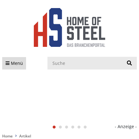
S
Menü
- Anzeige -
Home
Artikel