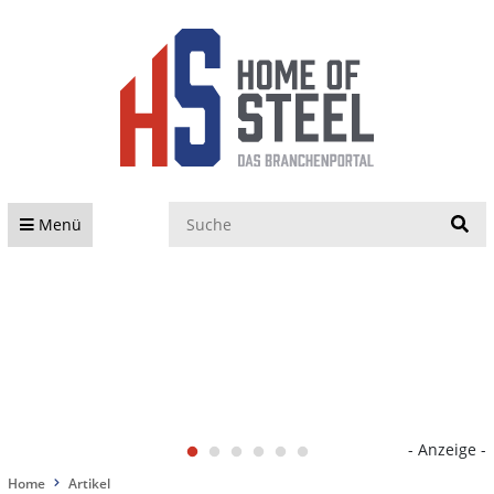
S
Menü
- Anzeige -
Home
Artikel