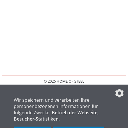
© 2026 HOME OF STEEL
HOME
KONTAKT
MEDIADATEN
DATENSCHUTZ
IMPRESSUM
FAQ
DATENSCHUTZEINSTELLUNGEN
Wir speichern und verarbeiten Ihre
personenbezogenen Informationen für
folgende Zwecke:
Betrieb der Webseite,
Besucher-Statistiken
.
HOME OF WELDING
HOME OF FOUNDRY