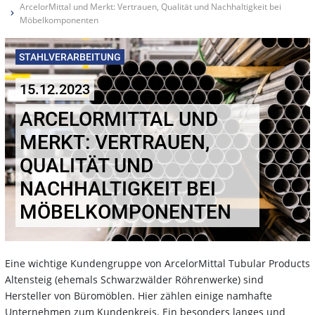
ArcelorMittal und Merkt: Vertrauen, Qualität und Nachhaltigkeit bei
Möbelkomponenten
STAHLVERARBEITUNG
15.12.2023
ARCELORMITTAL UND
MERKT: VERTRAUEN,
QUALITÄT UND
NACHHALTIGKEIT BEI
MÖBELKOMPONENTEN
Eine wichtige Kundengruppe von ArcelorMittal Tubular Products
Altensteig (ehemals Schwarzwälder Röhrenwerke) sind
Hersteller von Büromöblen. Hier zählen einige namhafte
Unternehmen zum Kundenkreis. Ein besonders langes und