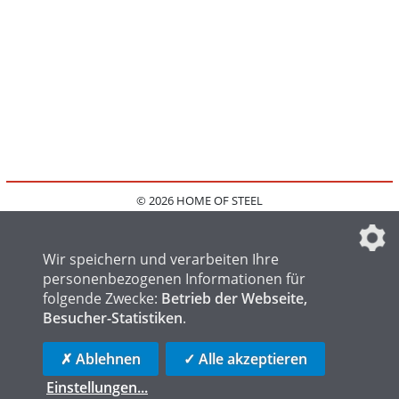
© 2026 HOME OF STEEL
HOME
KONTAKT
MEDIADATEN
DATENSCHUTZ
IMPRESSUM
FAQ
DATENSCHUTZEINSTELLUNGEN
Wir speichern und verarbeiten Ihre
personenbezogenen Informationen für
folgende Zwecke:
Betrieb der Webseite,
Besucher-Statistiken
.
HOME OF WELDING
HOME OF FOUNDRY
HOME OF LOGISTICS
✗ Ablehnen
✓ Alle akzeptieren
Einstellungen
...