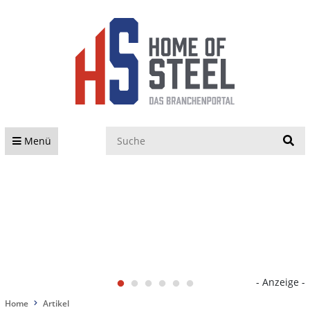
S
Menü
- Anzeige -
Home
Artikel