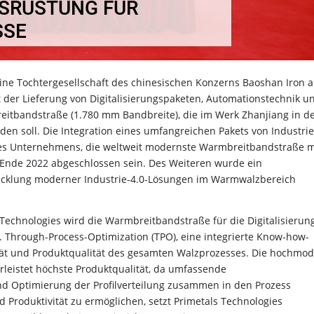
USRÜSTUNG FÜR
SE
ine Tochtergesellschaft des chinesischen Konzerns Baoshan Iron 
it der Lieferung von Digitalisierungspaketen, Automationstechnik u
eitbandstraße (1.780 mm Bandbreite), die im Werk Zhanjiang in d
en soll. Die Integration eines umfangreichen Pakets von Industrie
l des Unternehmens, die weltweit modernste Warmbreitbandstraße m
oll Ende 2022 abgeschlossen sein. Des Weiteren wurde ein
wicklung moderner Industrie-4.0-Lösungen im Warmwalzbereich
 Technologies wird die Warmbreitbandstraße für die Digitalisierun
. Through-Process-Optimization (TPO), eine integrierte Know-how-
ität und Produktqualität des gesamten Walzprozesses. Die hochmo
hrleistet höchste Produktqualität, da umfassende
und Optimierung der Profilverteilung zusammen in den Prozess
Produktivität zu ermöglichen, setzt Primetals Technologies