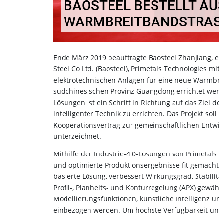
BAOSTEEL BESTELLT A
WARMBREITBANDSTRAS
Ende März 2019 beauftragte Baosteel Zhanjiang, e
Steel Co Ltd. (Baosteel), Primetals Technologies m
elektrotechnischen Anlagen für eine neue Warmbr
südchinesischen Provinz Guangdong errichtet werd
Lösungen ist ein Schritt in Richtung auf das Zie
intelligenter Technik zu errichten. Das Projekt s
Kooperationsvertrag zur gemeinschaftlichen Ent
unterzeichnet.
Mithilfe der Industrie-4.0-Lösungen von Primetals
und optimierte Produktionsergebnisse fit gemacht
basierte Lösung, verbessert Wirkungsgrad, Stabil
Profil-, Planheits- und Konturregelung (APX) gewä
Modellierungsfunktionen, künstliche Intelligenz 
einbezogen werden. Um höchste Verfügbarkeit und 