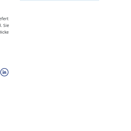
efert
. Sie
Dicke