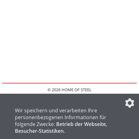
© 2026 HOME OF STEEL
HOME
KONTAKT
MEDIADATEN
DATENSCHUTZ
IMPRESSUM
FAQ
DATENSCHUTZEINSTELLUNGEN
Wir speichern und verarbeiten Ihre
personenbezogenen Informationen für
folgende Zwecke:
Betrieb der Webseite,
Besucher-Statistiken
.
HOME OF WELDING
HOME OF FOUNDRY