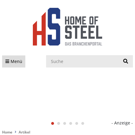
S
Menü
- Anzeige -
Home
Artikel