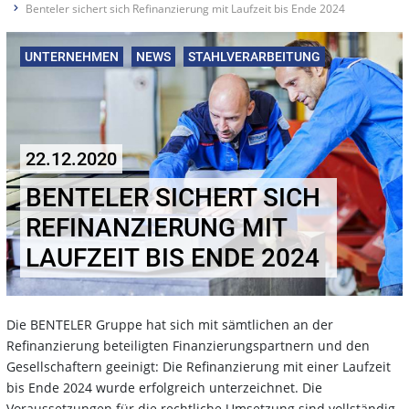
Benteler sichert sich Refinanzierung mit Laufzeit bis Ende 2024
UNTERNEHMEN
NEWS
STAHLVERARBEITUNG
22.12.2020
BENTELER SICHERT SICH
REFINANZIERUNG MIT
LAUFZEIT BIS ENDE 2024
Die BENTELER Gruppe hat sich mit sämtlichen an der
Refinanzierung beteiligten Finanzierungspartnern und den
Gesellschaftern geeinigt: Die Refinanzierung mit einer Laufzeit
bis Ende 2024 wurde erfolgreich unterzeichnet. Die
Voraussetzungen für die rechtliche Umsetzung sind vollständig