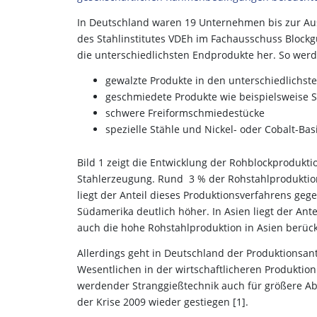
In Deutschland waren 19 Unternehmen bis zur Au
des Stahlinstitutes VDEh im Fach­ausschuss Blockgu
die unter­schiedlich­sten End­produkte her. So wer
gewalzte Produkte in den unterschiedlichs
geschmiedete Produkte wie beispielsweise S
schwere Freiformschmiedestücke
spezielle Stähle und Nickel- oder Cobalt-Bas
Bild 1 zeigt die Entwicklung der Rohblockprodukt
Stahlerzeugung. Rund 3 % der Rohstahlproduktion
liegt der Anteil dieses Produktionsverfahrens ge
Südamerika deutlich höher. In Asien liegt der Ant
auch die hohe Rohstahlproduktion in Asien berück
Allerdings geht in Deutschland der Produktionsant
Wesentlichen in der wirtschaftlicheren Produktio
werdender Stranggießtechnik auch für größere Ab
der Krise 2009 wieder gestiegen [1].