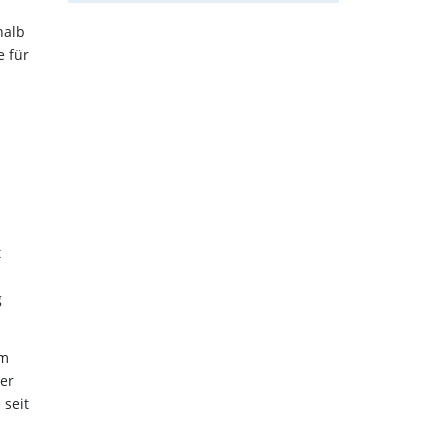
halb
e für
t
g
im
er
 seit