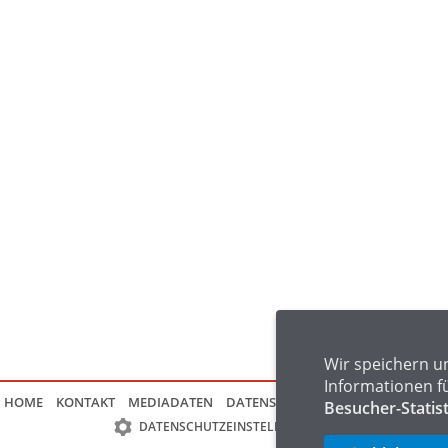
Wir speichern u
Informationen f
HOME
KONTAKT
MEDIADATEN
DATENSCHUTZ
IMPRESSUM
FAQ
Besucher-Statis
DATENSCHUTZEINSTELLUNGEN