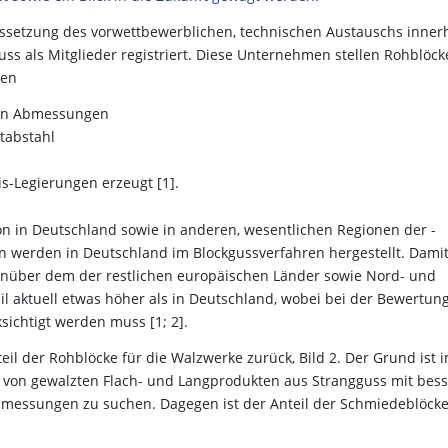
ssetzung des vorwettbewerblichen, technischen Austauschs inner
ss als Mitglieder ­registriert. Diese Unternehmen stellen Rohblöck
den
ten Abmessungen
tabstahl
is-Legierungen erzeugt [1].
ion in Deutschland sowie in anderen, wesentlichen Regionen der ­
 werden in Deutschland im Blockgussverfahren hergestellt. Dami
genüber dem der restlichen europäischen Länder sowie Nord- und
eil aktuell etwas höher als in Deutschland, wobei bei der Bewertun
sichtigt werden muss [1; 2].
eil der Rohblöcke für die Walzwerke zurück, Bild 2. Der Grund ist 
n von gewalzten Flach- und Langprodukten aus Strangguss mit bess
messungen zu suchen. Dagegen ist der Anteil der Schmiedeblöcke