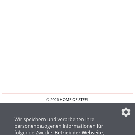
© 2026 HOME OF STEEL
HOME
KONTAKT
MEDIADATEN
DATENSCHUTZ
IMPRESSUM
FAQ
DATENSCHUTZEINSTELLUNGEN
Wir speichern und verarbeiten Ihre
personenbezogenen Informationen für
folgende Zwecke:
Betrieb der Webseite,