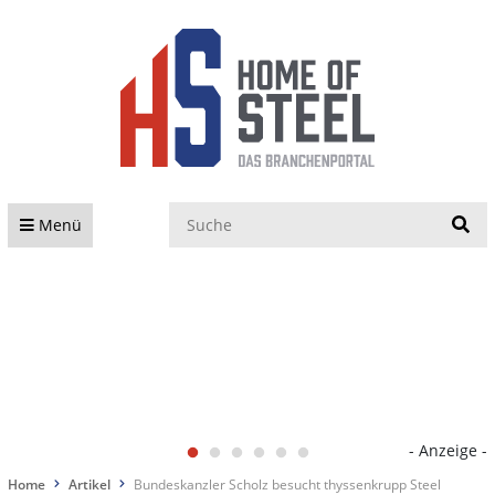
S
Menü
- Anzeige -
Home
Artikel
Bundeskanzler Scholz besucht thyssenkrupp Steel