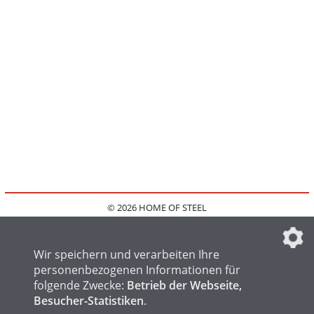
© 2026 HOME OF STEEL
HOME
KONTAKT
MEDIADATEN
DATENSCHUTZ
IMPRESSUM
FAQ
DATENSCHUTZEINSTELLUNGEN
Wir speichern und verarbeiten Ihre
personenbezogenen Informationen für
folgende Zwecke:
Betrieb der Webseite,
Besucher-Statistiken
.
HOME OF WELDING
HOME OF FOUNDRY