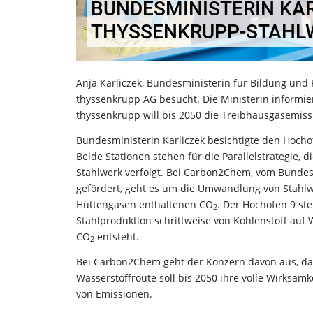
BUNDESMINISTERIN KA
THYSSENKRUPP-STAHL
Anja Karliczek, Bundesministerin für Bildung und
thyssenkrupp AG besucht. Die Ministerin informier
thyssenkrupp will bis 2050 die Treibhausgasemiss
Bundesministerin Karliczek besichtigte den Hoc
Beide Stationen stehen für die Parallelstrategie, 
Stahlwerk verfolgt. Bei Carbon2Chem, vom Bundes
gefördert, geht es um die Umwandlung von Stahlw
Hüttengasen enthaltenen CO
. Der Hochofen 9 st
2
Stahlproduktion schrittweise von Kohlenstoff auf W
CO
entsteht.
2
Bei Carbon2Chem geht der Konzern davon aus, dass
Wasserstoffroute soll bis 2050 ihre volle Wirksamk
von Emissionen.