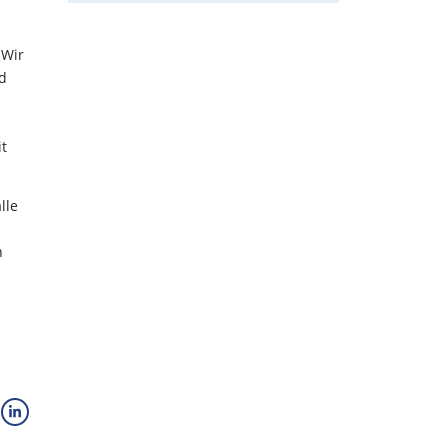
 Wir
d
t
lle
n