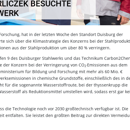
RLICZEK BESUCHTE
WERK
 Forschung, hat in der letzten Woche den Standort Duisburg der
te sich über die Klimastrategie des Konzerns bei der Stahlprodukt
ionen aus der Stahlproduktion um über 80 % verringern.
hofen 9 des Duisburger Stahlwerks und das Technikum Carbon2Che
die der Konzern bei der Verringerung von CO
Emissionen aus dem
-
2
ministerium für Bildung und Forschung mit mehr als 60 Mio. €
erksemissionen in chemische Grundstoffe, einschließlich des in d
eht für die sogenannte Wasserstoffroute, bei der thyssenkrupp die
asserstoff als Reduktionsmittel umstellen wird, sodass erst gar ke
 die Technologie noch vor 2030 großtechnisch verfügbar ist. Die
eit entfalten. Sie leistet den größten Beitrag zur direkten Vermeid