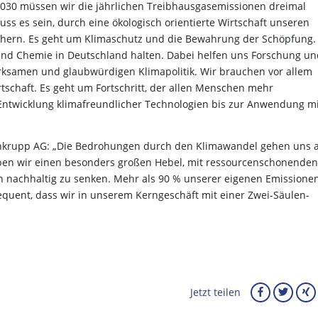
 2030 müssen wir die jährlichen Treibhausgasemissionen dreimal
uss es sein, durch eine ökologisch orientierte Wirtschaft unseren
hern. Es geht um Klimaschutz und die Bewahrung der Schöpfung.
und Chemie in Deutschland halten. Dabei helfen uns Forschung un
irksamen und glaubwürdigen Klimapolitik. Wir brauchen vor allem
tschaft. Es geht um Fortschritt, der allen Menschen mehr
 Entwicklung klimafreundlicher Technologien bis zur Anwendung mi
enkrupp AG: „Die Bedrohungen durch den Klimawandel gehen uns a
aben wir einen besonders großen Hebel, mit ressourcenschonenden
 nachhaltig zu senken. Mehr als 90 % unserer eigenen Emissione
equent, dass wir in unserem Kerngeschäft mit einer Zwei-Säulen-
Jetzt teilen