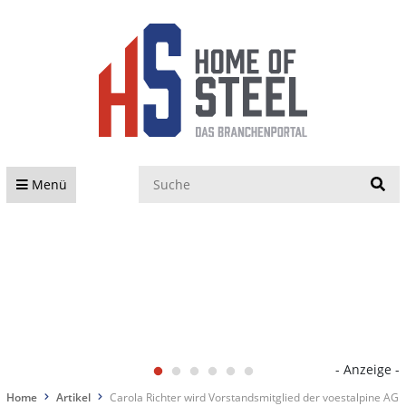
S
Menü
- Anzeige -
Home
Artikel
Carola Richter wird Vorstandsmitglied der voestalpine AG