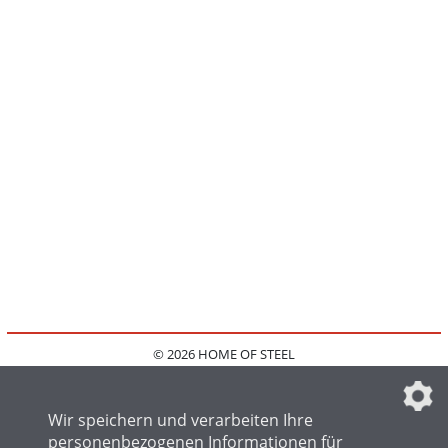
© 2026 HOME OF STEEL
HOME
KONTAKT
MEDIADATEN
DATENSCHUTZ
IMPRESSUM
FAQ
DATENSCHUTZEINSTELLUNGEN
Wir speichern und verarbeiten Ihre
personenbezogenen Informationen für