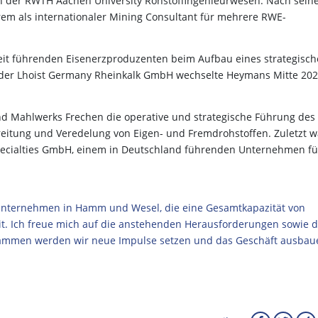
an der RWTH Aachen University Rohstoffingenieurwesen. Nach sei
rem als internationaler Mining Consultant für mehrere RWE-
weit führenden Eisenerzproduzenten beim Aufbau eines strategisc
i der Lhoist Germany Rheinkalk GmbH wechselte Heymans Mitte 20
und Mahlwerks Frechen die operative und strategische Führung des
itung und Veredelung von Eigen- und Fremdrohstoffen. Zuletzt w
Specialties GmbH, einem in Deutschland führenden Unternehmen fü
unternehmen in Hamm und Wesel, die eine Gesamtkapazität von
eit. Ich freue mich auf die anstehenden Herausforderungen sowie d
sammen werden wir neue Impulse setzen und das Geschäft ausbau