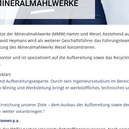
MINERALMAHLWERKE
spitze der Mineralmahlwerke (MMW) Hamm und Wesel, bestehend a
David Heymans wird als weiterer Geschäftsführer das Führungstea
eitung des Mineralmahlwerks Wesel konzentrieren.
tor und ist spezialisiert auf die Aufbereitung sowie das Recycli
n.
rklärt:
und Aufbereitungsexperte. Durch sein Ingenieursstudium im Berei
 Mining und Werksleitung bringt er werkstoffliches, technisches 
 Erreichung unserer Ziele – dem Ausbau der Aufbereitung sowie d
 weiter voranbringen.“
onnen p.a.