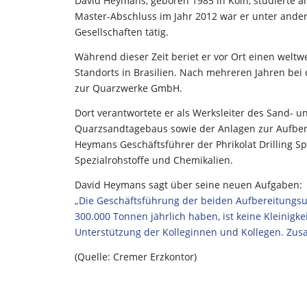
David Heymans, geboren 1985 in Köln, studierte 
Master-Abschluss im Jahr 2012 war er unter ande
Gesellschaften tätig.
Während dieser Zeit beriet er vor Ort einen welt
Standorts in Brasilien. Nach mehreren Jahren be
zur Quarzwerke GmbH.
Dort verantwortete er als Werksleiter des Sand- 
Quarzsandtagebaus sowie der Anlagen zur Aufbere
Heymans Geschäftsführer der Phrikolat Drilling 
Spezialrohstoffe und Chemikalien.
David Heymans sagt über seine neuen Aufgaben:
„Die Geschäftsführung der beiden Aufbereitungs
300.000 Tonnen jährlich haben, ist keine Kleinigk
Unterstützung der Kolleginnen und Kollegen. Zu
(Quelle: Cremer Erzkontor)