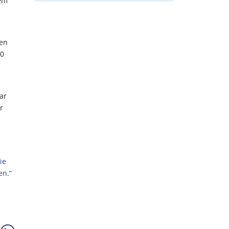
nem
hen
20
ar
r
ie
en.“