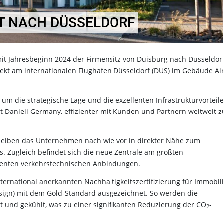
HT NACH DÜSSELDORF
it Jahresbeginn 2024 der Firmensitz von Duisburg nach Düsseldor
irekt am internationalen Flughafen Düsseldorf (DUS) im Gebäude Ai
m die strategische Lage und die exzellenten Infrastrukturvorteil
t Danieli Germany, effizienter mit Kunden und Partnern weltweit z
leiben das Unternehmen nach wie vor in direkter Nähe zum
. Zugleich befindet sich die neue Zentrale am größten
llenten verkehrstechnischen Anbindungen.
ernational anerkannten Nachhaltigkeitszertifizierung für Immobil
sign) mit dem Gold-Standard ausgezeichnet. So werden die
t und gekühlt, was zu einer signifikanten Reduzierung der CO
-
2