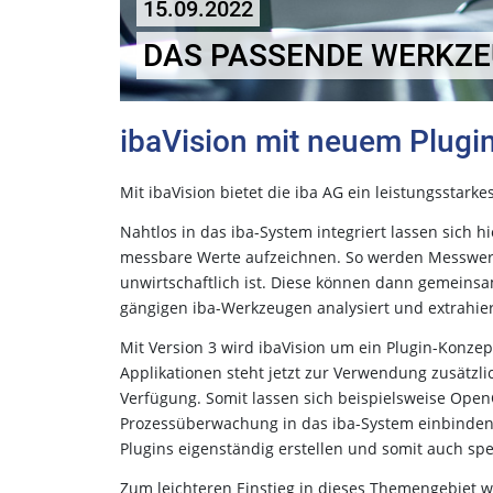
15.09.2022
DAS PASSENDE WERKZE
ibaVision mit neuem Plugi
Mit ibaVision bietet die iba AG ein leistungsstark
Nahtlos in das iba-System integriert lassen sich 
messbare Werte aufzeichnen. So werden Messwerte 
unwirtschaftlich ist. Diese können dann gemeins
gängigen iba-Werkzeugen analysiert und extrahie
Mit Version 3 wird ibaVision um ein Plugin-Konzep
Applikationen steht jetzt zur Verwendung zusätzl
Verfügung. Somit lassen sich beispielsweise Op
Prozessüberwachung in das iba-System einbinden.
Plugins eigenständig erstellen und somit auch sp
Zum leichteren Einstieg in dieses Themengebiet we