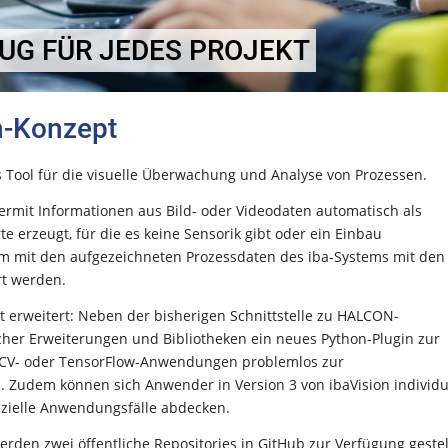
UG FÜR JEDES PROJEKT
n-Konzept
es Tool für die visuelle Überwachung und Analyse von Prozessen.
hiermit Informationen aus Bild- oder Videodaten automatisch als
erzeugt, für die es keine Sensorik gibt oder ein Einbau
am mit den aufgezeichneten Prozessdaten des iba-Systems mit den
rt werden.
t erweitert: Neben der bisherigen Schnittstelle zu HALCON-
icher Erweiterungen und Bibliotheken ein neues Python-Plugin zur
enCV- oder TensorFlow-Anwendungen problemlos zur
 Zudem können sich Anwender in Version 3 von ibaVision individu
ezielle Anwendungsfälle abdecken.
rden zwei öffentliche Repositories in GitHub zur Verfügung gestel