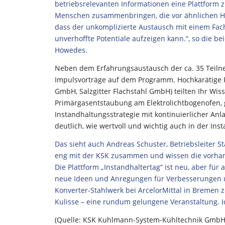
betriebsrelevanten Informationen eine Plattform
Menschen zusammenbringen, die vor ähnlichen He
dass der unkomplizierte Austausch mit einem Fa
unverhoffte Potentiale aufzeigen kann.“, so die 
Höwedes.
Neben dem Erfahrungsaustausch der ca. 35 Teiln
Impulsvorträge auf dem Programm. Hochkarätige R
GmbH, Salzgitter Flachstahl GmbH) teilten Ihr Wi
Primärgasentstaubung am Elektrolichtbogenofen, 
Instandhaltungsstrategie mit kontinuierlicher A
deutlich, wie wertvoll und wichtig auch in der I
Das sieht auch Andreas Schuster, Betriebsleiter St
eng mit der KSK zusammen und wissen die vorha
Die Plattform „Instandhaltertag“ ist neu, aber für al
neue Ideen und Anregungen für Verbesserungen u
Konverter-Stahlwerk bei ArcelorMittal in Bremen z
Kulisse – eine rundum gelungene Veranstaltung. Ic
(Quelle: KSK Kuhlmann-System-Kühltechnik GmbH