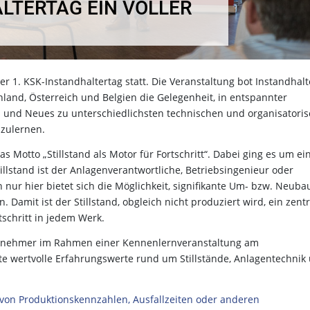
LTERTAG EIN VOLLER
er 1. KSK-Instandhaltertag statt. Die Veranstaltung bot Instandhal
hland, Österreich und Belgien die Gelegenheit, in entspannter
und Neues zu unterschiedlichsten technischen und organisatori
zulernen.
s Motto „Stillstand als Motor für Fortschritt“. Dabei ging es um ei
illstand ist der Anlagenverantwortliche, Betriebsingenieur oder
 nur hier bietet sich die Möglichkeit, signifikante Um- bzw. Neuba
Damit ist der Stillstand, obgleich nicht produziert wird, ein zent
tschritt in jedem Werk.
eilnehmer im Rahmen einer Kennenlernveranstaltung am
e wertvolle Erfahrungswerte rund um Stillstände, Anlagentechnik
b von Produktionskennzahlen, Ausfallzeiten oder anderen