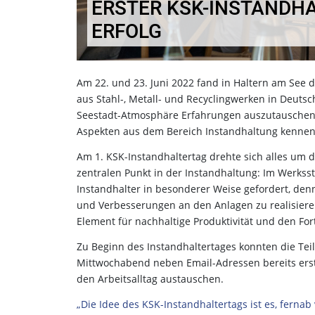
ERSTER KSK-INSTANDHA
ERFOLG
Am 22. und 23. Juni 2022 fand in Haltern am See d
aus Stahl-, Metall- und Recyclingwerken in Deutsc
Seestadt-Atmosphäre Erfahrungen auszutauschen 
Aspekten aus dem Bereich Instandhaltung kennen
Am 1. KSK-Instandhaltertag drehte sich alles um da
zentralen Punkt in der Instandhaltung: Im Werksst
Instandhalter in besonderer Weise gefordert, denn
und Verbesserungen an den Anlagen zu realisieren. 
Element für nachhaltige Produktivität und den For
Zu Beginn des Instandhaltertages konnten die T
Mittwochabend neben Email-Adressen bereits erst
den Arbeitsalltag austauschen.
„Die Idee des KSK-Instandhaltertags ist es, ferna