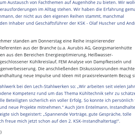
 zum Austausch von Fachthemen auf Augenhöhe zu bieten. Wir wol
rausforderungen im Alltag stehen. Wir haben die Erfahrung gema
chmann, der nicht aus den eigenen Reihen stammt, manchmal
beiden Inhaber und Geschäftsführer der KSK - Olaf Huscher und And
ehmer standen am Donnerstag eine Reihe inspirierender
eferenten aus der Branche (u.a. Aurubis AG, Georgsmarienhütte
ssen aus den Bereichen Energieoptimierung, Heißwasser-
geschlossener Kühlkreislauf, FEM Analyse von Dampfkesseln und
nlagenverbesserung. Die anschließenden Diskussionsrunden macht
nstandhaltung neue Impulse und Ideen mit praxisrelevantem Bezug s
ahlwerk bei den Lech-Stahlwerken so: „Wir arbeiten seit vielen Jah
ndene Kompetenz rund um das Thema Kühltechnik sehr zu schätz
le Beteiligten sicherlich ein voller Erfolg. So konnte ich persönlich 
nd neue Projekte mitnehmen.“ Auch Jörn Entelmann, Instandhalte
eigte sich begeistert: „Spannende Vorträge, gute Gespräche, tolle
h freue mich jetzt schon auf den 2. KSK-Instandhaltertag!“.
)