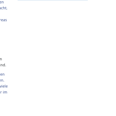
len
cht,
reas
en
ind.
ren
en.
viele
r im