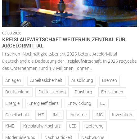
03.08.2026
KREISLAUFWIRTSCHAFT WEITERHIN ZENTRAL FÜR
ARCELORMITTAL
In seinem Nachhaltigkeitsbericht 2025 betont ArcelorMittal
Deutschland die Bedeutung der Kreislaufwirtschaft. In 2025 recycelte
das Unternehmen rund 1,7 Millionen Tonnen...
Anlagen
Arbeitssicherheit
Ausbildung
Bremen
Deutschland
Digitalisierung
Duisburg
Emissionen
Energie
Energieeffizienz
Entwicklung
EU
Gesellschaft
HZ
IMU
Industrie
ING
Investition
KME
Kreislaufwirtschaft
LED
Lieferung
Modernisierung
Nachhaltigkeit
Nachwuchs