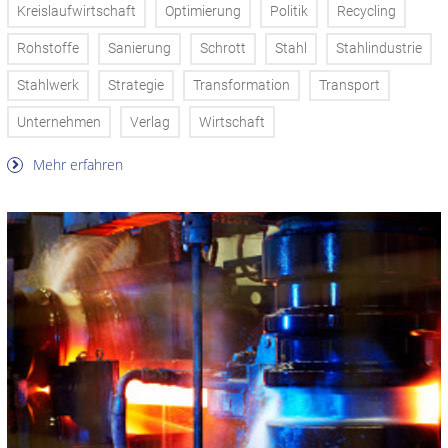
Kreislaufwirtschaft
Optimierung
Politik
Recycling
Rohstoffe
Sanierung
Schrott
Stahl
Stahlindustrie
Stahlwerk
Strategie
Transformation
Transport
Unternehmen
Verlag
Wirtschaft
Mehr erfahren