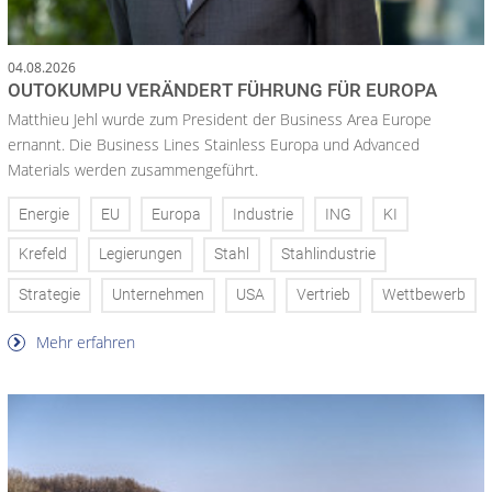
04.08.2026
OUTOKUMPU VERÄNDERT FÜHRUNG FÜR EUROPA
Matthieu Jehl wurde zum President der Business Area Europe
ernannt. Die Business Lines Stainless Europa und Advanced
Materials werden zusammengeführt.
Energie
EU
Europa
Industrie
ING
KI
Krefeld
Legierungen
Stahl
Stahlindustrie
Strategie
Unternehmen
USA
Vertrieb
Wettbewerb
Mehr erfahren