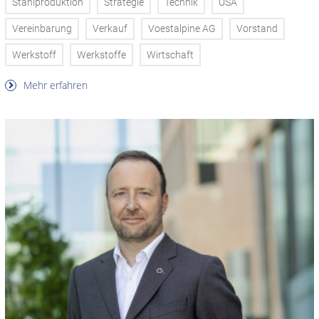
Stahlproduktion
Strategie
Technik
USA
Vereinbarung
Verkauf
Voestalpine AG
Vorstand
Werkstoff
Werkstoffe
Wirtschaft
Mehr erfahren