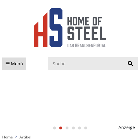
S
Menü
- Anzeige -
Home
Artikel