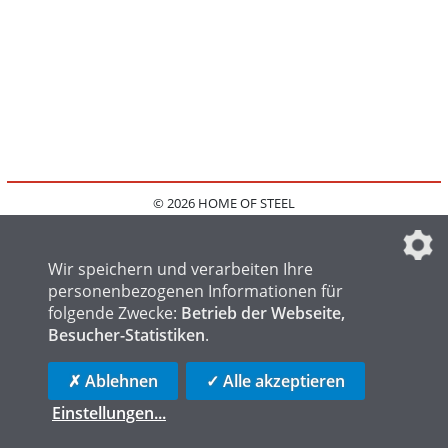
© 2026 HOME OF STEEL
HOME
KONTAKT
MEDIADATEN
DATENSCHUTZ
IMPRESSUM
FAQ
DATENSCHUTZEINSTELLUNGEN
Wir speichern und verarbeiten Ihre
personenbezogenen Informationen für
folgende Zwecke:
Betrieb der Webseite,
Besucher-Statistiken
.
HOME OF WELDING
HOME OF FOUNDRY
HOME OF LOGISTICS
✗ Ablehnen
✓ Alle akzeptieren
Einstellungen
...
die profilschmiede - Internetagentur