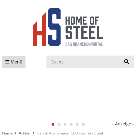
S
Menü
- Anzeige -
Home
Artikel
Henrik Adam neuer CEO von Tata Steel