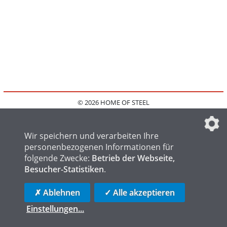
© 2026 HOME OF STEEL
HOME
KONTAKT
MEDIADATEN
DATENSCHUTZ
IMPRESSUM
FAQ
DATENSCHUTZEINSTELLUNGEN
Wir speichern und verarbeiten Ihre
personenbezogenen Informationen für
folgende Zwecke:
Betrieb der Webseite,
Besucher-Statistiken
.
HOME OF WELDING
HOME OF FOUNDRY
HOME OF LOGISTICS
✗ Ablehnen
✓ Alle akzeptieren
Einstellungen
...
die profilschmiede - Internetagentur