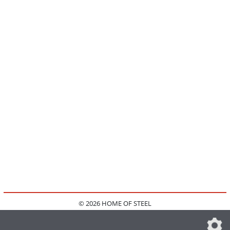
© 2026 HOME OF STEEL
HOME
KONTAKT
MEDIADATEN
DATENSCHUTZ
IMPRESSUM