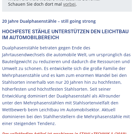
Schauen Sie doch dort mal
vorbei
.
20 Jahre Dualphasenstähle – still going strong
HOCHFESTE STÄHLE UNTERSTÜTZEN DEN LEICHTBAU
IM AUTOMOBILBEREICH
Dualphasenstähle betraten gegen Ende des
Jahrtausendwechsels die automobile Welt, um ursprünglich das
Bauteilgewicht zu reduzieren und dadurch die Ressourcen und
Umwelt zu schonen. Es entwickelte sich die große Familie der
Mehrphasenstähle und es kam zum enormen Wandel bei den
Stahlsorten innerhalb von nur 20 Jahren hin zu hochfesten,
höherfesten und höchstfesten Stahlsorten. Seit seiner
Entwicklung dominiert der Dualphasenstahl als Allrounder
unter den Mehrphasenstählen mit Stahlsortenvielfalt den
Wettbewerb beim Leichtbau im Automobilsektor. Aktuell
dominieren bei den Stahlherstellern die Mehrphasenstähle mit
einer steigenden Tendenz.
Der vollständige Artikel ist erschienen in STAHL+TECHNIK 1 (2019)