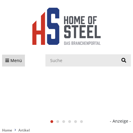
S
Menü
- Anzeige -
Home
Artikel