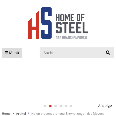
S
Menü
- Anzeige -
Home
Artikel
Holon präsentiert neue Entwicklungen des Movers