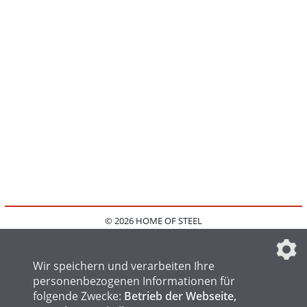
© 2026 HOME OF STEEL
HOME
KONTAKT
MEDIADATEN
DATENSCHUTZ
IMPRESSUM
FAQ
DATENSCHUTZEINSTELLUNGEN
Wir speichern und verarbeiten Ihre
personenbezogenen Informationen für
folgende Zwecke:
Betrieb der Webseite,