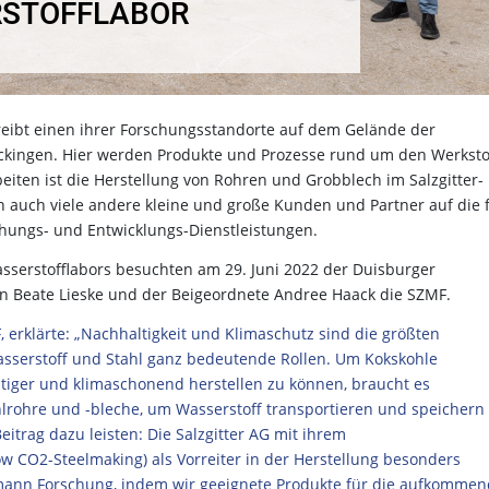
RSTOFFLABOR
eibt einen ihrer Forschungsstandorte auf dem Gelände der
ingen. Hier werden Produkte und Prozesse rund um den Werksto
eiten ist die Herstellung von Rohren und Grobblech im Salzgitter-
 auch viele andere kleine und große Kunden und Partner auf die f
hungs- und Entwicklungs-Dienstleistungen.
asserstofflabors besuchten am 29. Juni 2022 der Duisburger
in Beate Lieske und der Beigeordnete Andree Haack die SZMF.
, erklärte: „Nachhaltigkeit und Klimaschutz sind die größten
asserstoff und Stahl ganz bedeutende Rollen. Um Kokskohle
ltiger und klimaschonend herstellen zu können, braucht es
lrohre und -bleche, um Wasserstoff transportieren und speichern
trag dazu leisten: Die Salzgitter AG mit ihrem
 CO2-Steelmaking) als Vorreiter in der Herstellung besonders
smann Forschung, indem wir geeignete Produkte für die aufkomme