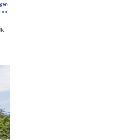
agen
 nur
lle