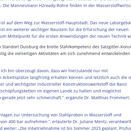
en. Die Mannesmann H2ready-Rohre finden in der Wasserstoffwirtsc
 ist auf dem Weg zur Wasserstoff-Hauptstadt. Das neue Laborgeb
t ein weiterer wichtiger Baustein für die Erforschung der neuen
 zum Mittelpunkt für die ersten Anwendungen der neuen Technik wi
Standort Duisburg die breite Stahlkompetenz des Salzgitter-Konz
eitig die vielseitigen Aktivitäten am sich zunehmend entwickelnden
: Ich bin überzeugt davon, dass wir hierzulande nur mit
Arbeitsplätze langfristig erhalten können und letztlich auch die v
ter und wichtigster industrieller Konstruktionswerkstoff die Basis
rtschöpfungsketten im eigenen Lande zu halten und möglichst
a gerade jetzt sehr schmerzhaft.“, ergänzte Dr. Matthias Frommert,
anlagen zur Untersuchung von Stahlproben in Wasserstoff und
on 400 bar aufnehmen.“, erläuterte Dr. Juliane Mentz, verantwort
nd weiter: „Die Inbetriebnahme ist bis Sommer 2023 geplant. Prüf