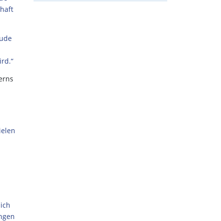
haft
äude
rd.“
erns
ielen
lich
ungen