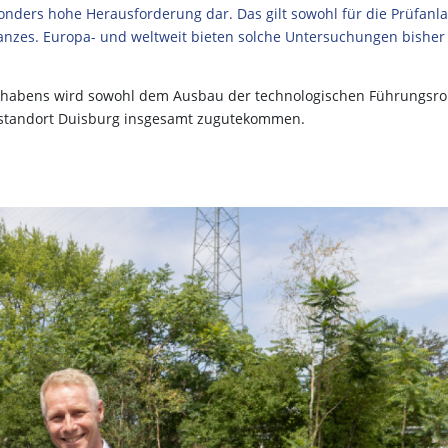
sonders hohe Herausforderung dar. Das gilt sowohl für die Prüfanl
Ganzes. Europa- und weltweit bieten solche Untersuchungen bisher
orhabens wird sowohl dem Ausbau der technologischen Führungsro
ffstandort Duisburg insgesamt zugutekommen.