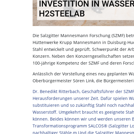
INVESTITION IN WASSE
H2STEELAB
Die Salzgitter Mannesmann Forschung (SZMF) betr
Hüttenwerke Krupp Mannesmann in Duisburg-Huck
Stahl entwickelt und geprüft. Schwerpunkt der Arb
Konzern. Neben den Konzerngesellschaften setzen
100-jährige Kompetenz der SZMF und deren Forsc
Anlässlich der Vorstellung eines neu geplanten W
Oberbürgermeister Sören Link, die Bürgermeister
Dr. Benedikt Ritterbach, Geschäftsführer der SZMF
Herausforderungen unserer Zeit. Dafür spielen W
substituieren und so zukünftig Stahl noch nachha
Wasserstoff. Umgekehrt braucht es geeignete Stah
können. Beides können wir und werden unseren Bei
Transformationsprogramm SALCOS® (Salzgitter Low
nachhaltiger Stähle.m Und die Salzgitter Manne