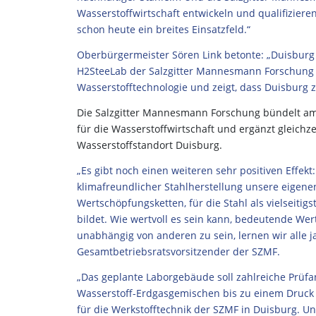
Wasserstoffwirtschaft entwickeln und qualifizier
schon heute ein breites Einsatzfeld.“
Oberbürgermeister Sören Link betonte: „Duisburg
H2SteeLab der Salzgitter Mannesmann Forschung is
Wasserstofftechnologie und zeigt, dass Duisburg
Die Salzgitter Mannesmann Forschung bündelt am 
für die Wasserstoffwirtschaft und ergänzt gleichz
Wasserstoffstandort Duisburg.
„Es gibt noch einen weiteren sehr positiven Effekt
klimafreundlicher Stahlherstellung unsere eigenen 
Wertschöpfungsketten, für die Stahl als vielseitigs
bildet. Wie wertvoll es sein kann, bedeutende We
unabhängig von anderen zu sein, lernen wir alle j
Gesamtbetriebsratsvorsitzender der SZMF.
„Das geplante Laborgebäude soll zahlreiche Prüf
Wasserstoff-Erdgasgemischen bis zu einem Druck v
für die Werkstofftechnik der SZMF in Duisburg. U