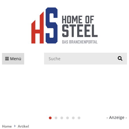
S
Menü
- Anzeige -
Home
Artikel