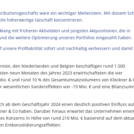
ributionsgeschäfts wäre ein wichtiger Meilenstein. Mit diesem Sch
tile höherwertige Geschäft konzentrieren.
klang mit früheren Aktivitäten und jüngsten Akquisitionen, die in
nd die weitere Optimierung unseres Portfolios eingezahlt haben.
unsere Profitabilität sofort und nachhaltig verbessern und damit
annien, den Niederlanden und Belgien beschäftigen rund 1.500
rsten neun Monaten des Jahres 2023 erwirtschafteten die vier
Mio. € und rund 10 % des Gesamtumsatzvolumens von Klöckner & 
or wesentlichen Sondereffekten von -19 Mio. € und eine Bilanzsu
ch ab dem Geschäftsjahr 2024 einen deutlich positiven Einfluss au
ckner & Co haben. Darüber hinaus erwartet das Unternehmen eine
 des Konzerns in Höhe von rund 210 Mio. € basierend auf dem aktue
en Entkonsolidierungseffekten.