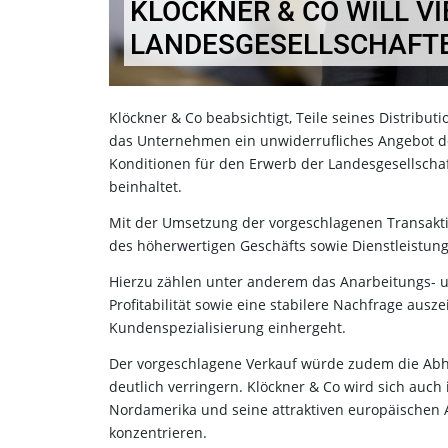
KLÖCKNER & CO WILL VI
LANDESGESELLSCHAFT
Klöckner & Co beabsichtigt, Teile seines Distrib
das Unternehmen ein unwiderrufliches Angebot der
Konditionen für den Erwerb der Landesgesellschaf
beinhaltet.
Mit der Umsetzung der vorgeschlagenen Transaktio
des höherwertigen Geschäfts sowie Dienstleistun
Hierzu zählen unter anderem das Anarbeitungs- u
Profitabilität sowie eine stabilere Nachfrage aus
Kundenspezialisierung einhergeht.
Der vorgeschlagene Verkauf würde zudem die Abh
deutlich verringern. Klöckner & Co wird sich auc
Nordamerika und seine attraktiven europäischen A
konzentrieren.