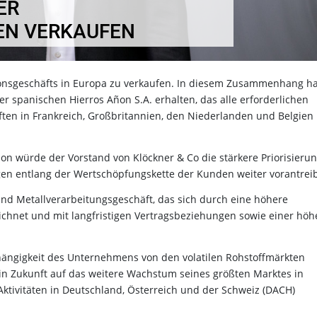
ER
EN VERKAUFEN
utionsgeschäfts in Europa zu verkaufen. In diesem Zusammenhang h
 spanischen Hierros Añon S.A. erhalten, das alle erforderlichen
ten in Frankreich, Großbritannien, den Niederlanden und Belgien
n würde der Vorstand von Klöckner & Co die stärkere Priorisieru
gen entlang der Wertschöpfungskette der Kunden weiter vorantrei
nd Metallverarbeitungsgeschäft, das sich durch eine höhere
zeichnet und mit langfristigen Vertragsbeziehungen sowie einer hö
ängigkeit des Unternehmens von den volatilen Rohstoffmärkten
h in Zukunft auf das weitere Wachstum seines größten Marktes in
ktivitäten in Deutschland, Österreich und der Schweiz (DACH)