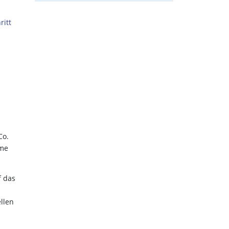
ritt
Co.
mme
f das
n
llen