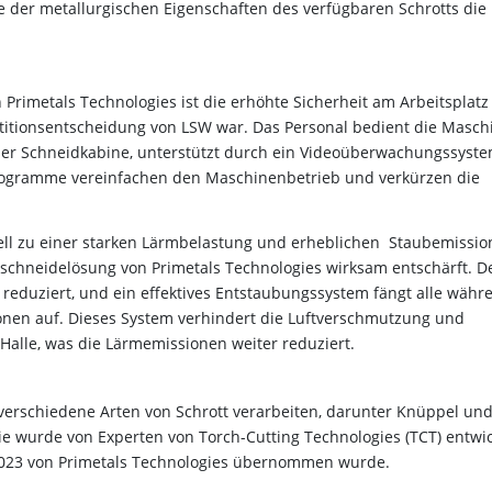
 der metallurgischen Eigenschaften des verfügbaren Schrotts die
 Primetals Technologies ist die erhöhte Sicherheit am Arbeitsplatz
estitionsentscheidung von LSW war. Das Personal bedient die Masch
der Schneidkabine, unterstützt durch ein Videoüberwachungssyste
programme vereinfachen den Maschinenbetrieb und verkürzen die
nell zu einer starken Lärmbelastung und erheblichen Staubemissi
schneidelösung von Primetals Technologies wirksam entschärft. D
reduziert, und ein effektives Entstaubungssystem fängt alle währ
nen auf. Dieses System verhindert die Luftverschmutzung und
Halle, was die Lärmemissionen weiter reduziert.
erschiedene Arten von Schrott verarbeiten, darunter Knüppel un
e wurde von Experten von Torch-Cutting Technologies (TCT) entwic
023 von Primetals Technologies übernommen wurde.