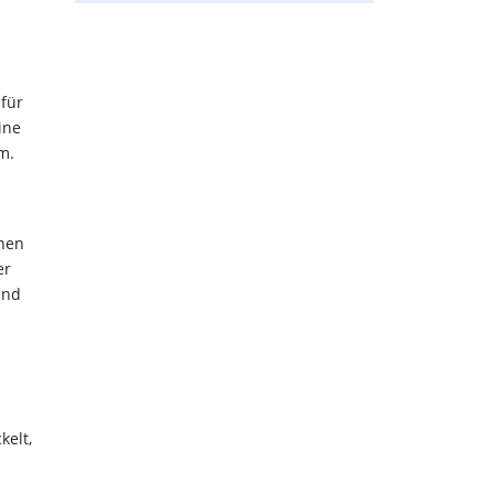
 für
ine
m.
onen
er
end
d
kelt,