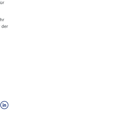
für
ahr
r der