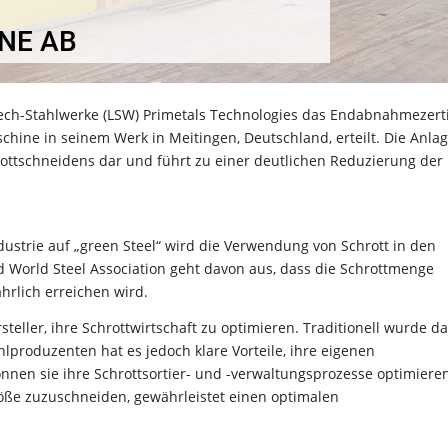
NE AB
 Lech-Stahlwerke (LSW) Primetals Technologies das Endabnahmezerti
chine in seinem Werk in Meitingen, Deutschland, erteilt. Die Anla
hrottschneidens dar und führt zu einer deutlichen Reduzierung der
dustrie auf „green Steel“ wird die Verwendung von Schrott in den
 World Steel Association geht davon aus, dass die Schrottmenge
hrlich erreichen wird.
eller, ihre Schrottwirtschaft zu optimieren. Traditionell wurde d
hlproduzenten hat es jedoch klare Vorteile, ihre eigenen
nnen sie ihre Schrottsortier- und -verwaltungsprozesse optimieren
röße zuzuschneiden, gewährleistet einen optimalen