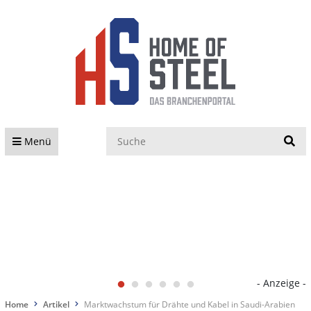
S
Menü
- Anzeige -
Home
Artikel
Marktwachstum für Drähte und Kabel in Saudi-Arabien